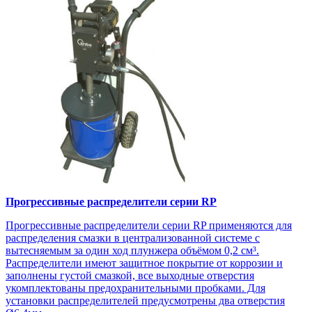
Прогрессивные распределители серии RP
Прогрессивные распределители серии RP применяются для
распределения смазки в централизованной системе с
вытесняемым за один ход плунжера объёмом 0,2 см³.
Распределители имеют защитное покрытие от коррозии и
заполнены густой смазкой, все выходные отверстия
укомплектованы предохранительными пробками. Для
установки распределителей предусмотрены два отверстия