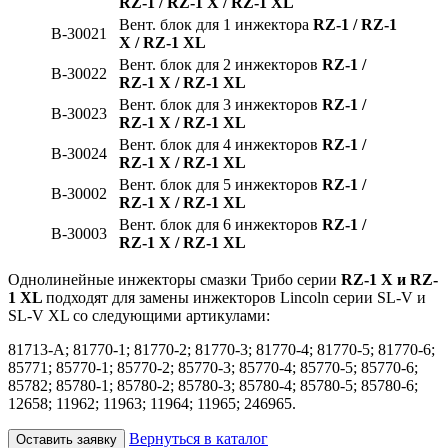
RZ-1 / RZ-1 X / RZ-1 XL
Вент. блок для 1 инжектора
RZ-1 / RZ-1
B-30021
X / RZ-1 XL
Вент. блок для 2 инжекторов
RZ-1 /
B-30022
RZ-1 X / RZ-1 XL
Вент. блок для 3 инжекторов
RZ-1 /
B-30023
RZ-1 X / RZ-1 XL
Вент. блок для 4 инжекторов
RZ-1 /
B-30024
RZ-1 X / RZ-1 XL
Вент. блок для 5 инжекторов
RZ-1 /
B-30002
RZ-1 X / RZ-1 XL
Вент. блок для 6 инжекторов
RZ-1 /
B-30003
RZ-1 X / RZ-1 XL
Однолинейные инжекторы смазки Трибо серии
RZ-1 X
и
RZ-
1 XL
подходят для замены инжекторов Lincoln серии SL-V и
SL-V XL со следующими артикулами:
81713-A; 81770-1; 81770-2; 81770-3; 81770-4; 81770-5; 81770-6;
85771; 85770-1; 85770-2; 85770-3; 85770-4; 85770-5; 85770-6;
85782; 85780-1; 85780-2; 85780-3; 85780-4; 85780-5; 85780-6;
12658; 11962; 11963; 11964; 11965; 246965.
Вернуться в каталог
Оставить заявку