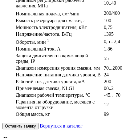
Диапазон регулировки рабочего
10..40
давления, МПа
3
200/400
Номинальная подача, см
/мин
Емкость резервуара для смазки, л
100
Мощность электродвигателя, кВт
0,75
Напряжение/частота, В/Гц
1395
-1
0,5 - 2,4
Обороты, мин
Номинальный ток, А
1,86
Защита двигателя от окружающей
55
среды, IP
Диапазон измерения уровня смазки, мм
70...2000
Напряжение питания датчика уровня, В
24
Рабочий ток датчика уровня, мА
200
Применяемая смазка, NLGI
00..2
Диапазон рабочей температуры, °С
-45..+70
Гарантия на оборудование, месяцев с
12
момента отгрузки
Общая масса, кг
99
Вернуться в каталог
Оставить заявку