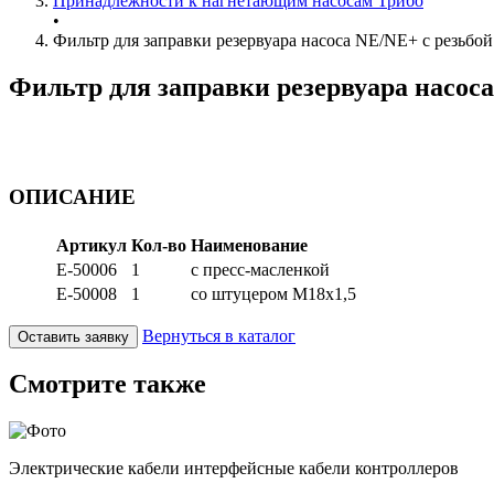
Принадлежности к нагнетающим насосам Трибо
•
Фильтр для заправки резервуара насоса NE/NE+ с резьбой
Фильтр для заправки резервуара насоса
ОПИСАНИЕ
Артикул
Кол-во
Наименование
E-50006
1
с пресс-масленкой
E-50008
1
со штуцером М18х1,5
Вернуться в каталог
Оставить заявку
Смотрите также
Электрические кабели интерфейсные кабели контроллеров