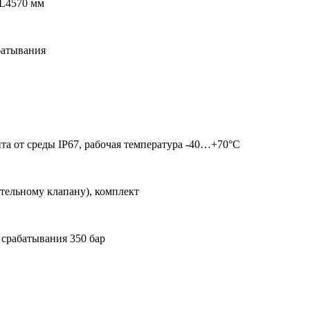
 L4570 мм
батывания
ита от среды IP67, рабочая температура -40…+70°С
ительному клапану), комплект
 срабатывания 350 бар