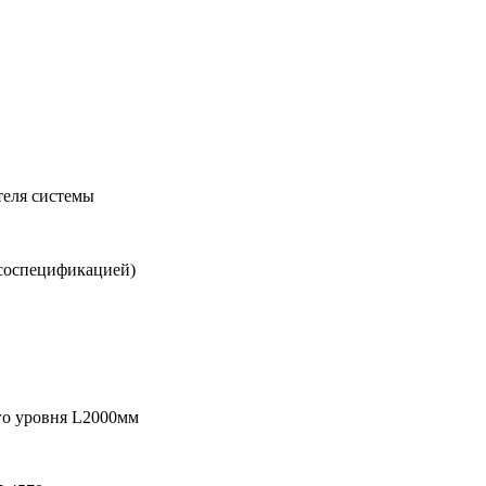
теля системы
 соспецификацией)
го уровня L2000мм