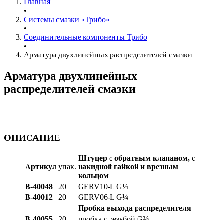
Главная
•
Системы смазки «Трибо»
•
Соединительные компоненты Трибо
•
Арматура двухлинейных распределителей смазки
Арматура двухлинейных
распределителей смазки
ОПИСАНИЕ
Штуцер с обратным клапаном, с
Артикул
упак.
накидной гайкой и врезным
кольцом
B-40048
20
GERV10-L G¼
B-40012
20
GERV06-L G¼
Пробка выхода распределителя
B-40055
20
пробка с резьбой G⅜